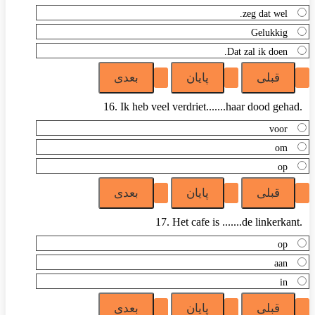
zeg dat wel.
Gelukkig
Dat zal ik doen.
16. Ik heb veel verdriet.......haar dood gehad.
voor
om
op
17. Het cafe is .......de linkerkant.
op
aan
in