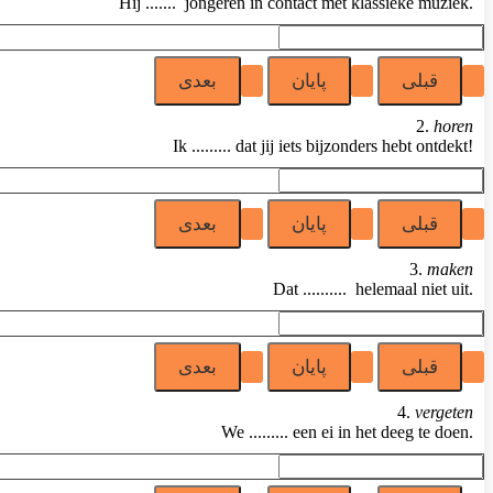
Hij ....... jongeren in contact met klassieke muziek.
2.
horen
Ik ......... dat jij iets bijzonders hebt ontdekt!
3.
maken
Dat .......... helemaal niet uit.
4.
vergeten
We ......... een ei in het deeg te doen.