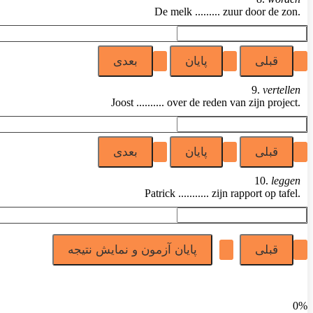
De melk ......... zuur door de zon.
9.
vertellen
Joost .......... over de reden van zijn project.
10.
leggen
Patrick ........... zijn rapport op tafel.
0%