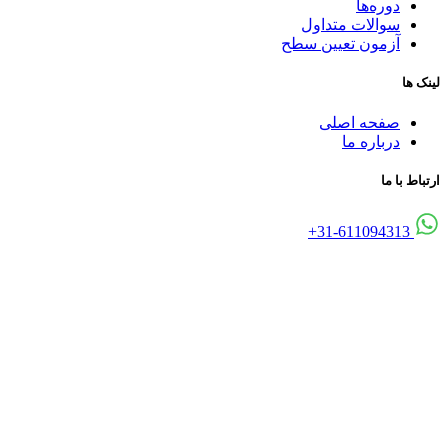
دوره‌ها
سوالات متداول
آزمون تعیین سطح
لینک ها
صفحه اصلی
درباره ما
ارتباط با ما
31-611094313+