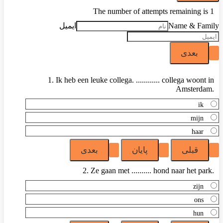
The number of attempts remaining is 1
Name & Family
ایمیل
1. Ik heb een leuke collega. ............ collega woont in
Amsterdam.
ik
mijn
haar
2. Ze gaan met .......... hond naar het park.
zijn
ons
hun