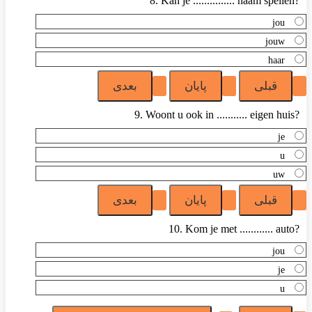
8. Kan je ............... naam spellen?
jou
jouw
haar
9. Woont u ook in ........... eigen huis?
je
u
uw
10. Kom je met ............ auto?
jou
je
u