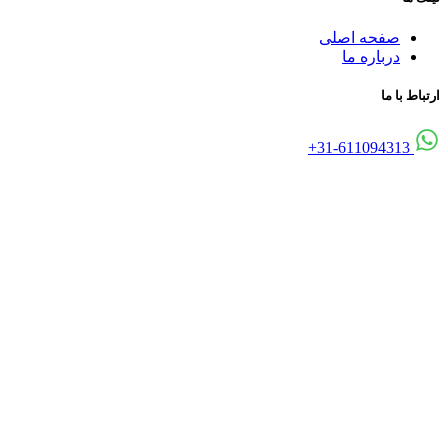
صفحه اصلی
درباره ما
ارتباط با ما
31-611094313+