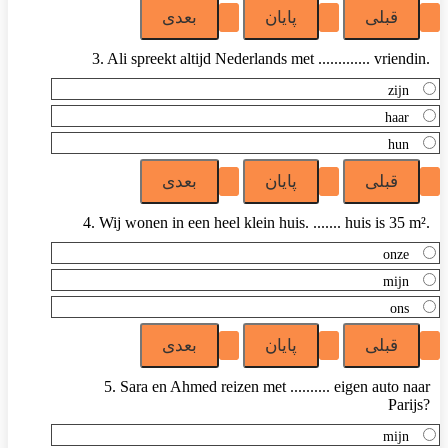
3. Ali spreekt altijd Nederlands met ............. vriendin.
zijn
haar
hun
4. Wij wonen in een heel klein huis. ....... huis is 35 m².
onze
mijn
ons
5. Sara en Ahmed reizen met .......... eigen auto naar
Parijs?
mijn