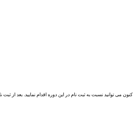
 دوره A2 را کسب کرده اید و هم اکنون می توانید نسبت به ثبت نام در این دوره اقدام ن