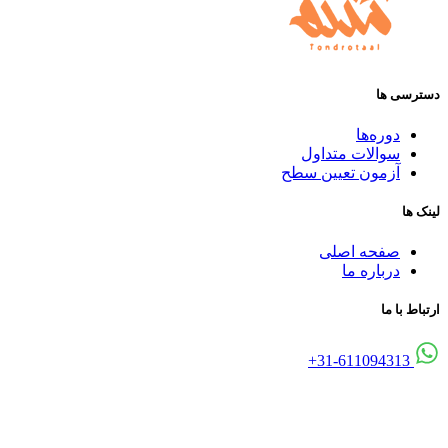
دسترسی ها
دوره‌ها
سوالات متداول
آزمون تعیین سطح
لینک ها
صفحه اصلی
درباره ما
ارتباط با ما
31-611094313+